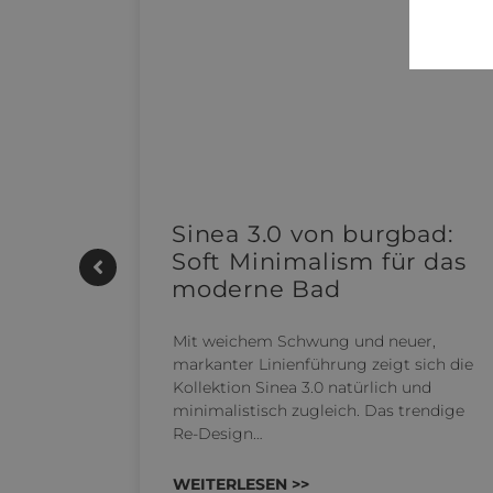
e |
Sinea 3.0 von burgbad:
Soft Minimalism für das
moderne Bad
UTHERM
Mit weichem Schwung und neuer,
kensystem
markanter Linienführung zeigt sich die
 REHAU
Kollektion Sinea 3.0 natürlich und
n…
minimalistisch zugleich. Das trendige
Re-Design…
WEITERLESEN >>