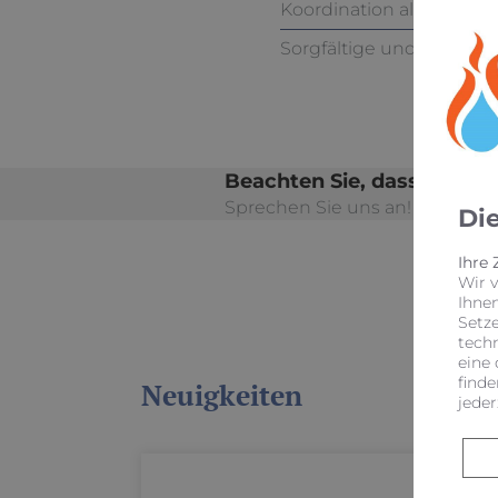
Koordination aller nötig
Sorgfältige und terming
Beachten Sie, dass es eve
Sprechen Sie uns an! Wir infor
Di
Ihre
Wir 
Ihne
Setz
tech
eine 
finde
Neuigkeiten
jeder