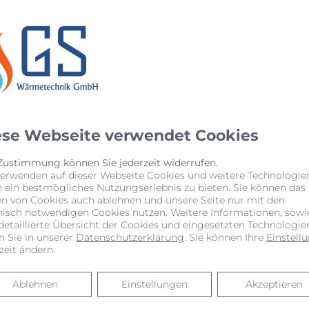
en beteiligten Gewerke
erechte Ausführung aller Arbeiten
ntuell Fördermöglichkeiten gibt.
mieren Sie.
ese Webseite verwendet Cookies
 Zustimmung können Sie jederzeit widerrufen.
verwenden auf dieser Webseite Cookies und weitere Technologie
n ein bestmögliches Nutzungserlebnis zu bieten. Sie können das
en von Cookies auch ablehnen und unsere Seite nur mit den
nisch notwendigen Cookies nutzen. Weitere Informationen, sowi
detaillierte Übersicht der Cookies und eingesetzten Technologie
n Sie in unserer
Datenschutzerklärung
. Sie können Ihre
Einstell
zeit ändern.
Ablehnen
Ablehnen
Einstellungen
Akzeptieren