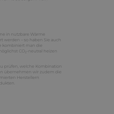
onne in nutzbare Wärme
rt werden – so haben Sie auch
e kombiniert man die
möglichst CO
-neutral heizen
2
u prüfen, welche Kombination
ation übernehmen wir zudem die
ierten Herstellern
dukten.