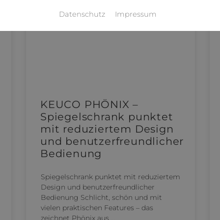
Datenschutz
Impressum
KEUCO PHÖNIX –
Spiegelschrank punktet
mit reduziertem Design
und benutzerfreundlicher
Bedienung
Spiegelschrank punktet mit reduziertem
Design und benutzerfreundlicher
Bedienung Schlicht, schön und mit
vielen praktischen Features – das
zeichnet Phönix aus.…