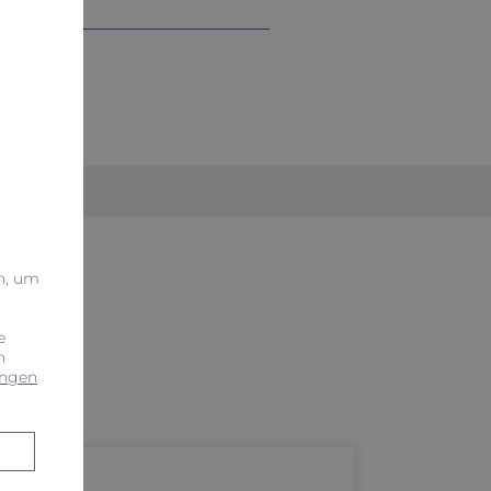
n, um
e
n
ungen