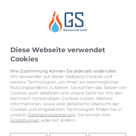
Diese Webseite verwendet
Cookies
Ihre Zustimmung können Sie jederzeit widerrufen.
Wir verwenden auf dieser Webseite Cookies und
weitere Technologien, um Ihnen ein bestmögliches
BARRIEREFREIHEITSERKLÄRUN
Nutzungserlebnis zu bieten. Sie können das Setzen von
Cookies auch ablehnen und unsere Seite nur mit den
G
technisch notwendigen Cookies nutzen. Weitere
Informationen, sowie eine detaillierte Übersicht der
Cookies und eingesetzten Technologien finden Sie in
GS Wärmetechnik GmbH bemüht sich, ihre
unserer
Datenschutzerklärung
. Sie können Ihre
Website im Einklang mit dem
Einstellungen
jederzeit ändern.
Barrierefreiheitsstärkungsgesetz (BFSG) sowie der
EU-Norm EN 301 549 barrierefrei zugänglich zu