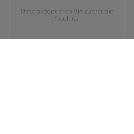
Bitte akzeptieren Sie zuerst die
Cookies.
Kontakt
GS Wärmetechnik GmbH
Seentalstraße 20
35305 Grünberg