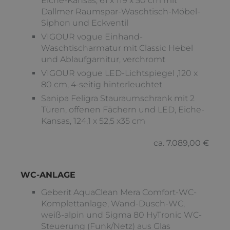
Eiche-Kansas, 61 x 119 x 50 cm mit
Dallmer Raumspar-Waschtisch-Möbel-
Siphon und Eckventil
VIGOUR vogue Einhand-
Waschtischarmatur mit Classic Hebel
und Ablaufgarnitur, verchromt
VIGOUR vogue LED-Lichtspiegel ,120 x
80 cm, 4-seitig hinterleuchtet
Sanipa Feligra Stauraumschrank mit 2
Türen, offenen Fächern und LED, Eiche-
Kansas, 124,1 x 52,5 x35 cm
ca. 7.089,00 €
WC-ANLAGE
Geberit AquaClean Mera Comfort-WC-
Komplettanlage, Wand-Dusch-WC,
weiß-alpin und Sigma 80 HyTronic WC-
Steuerung (Funk/Netz) aus Glas